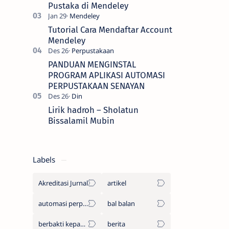
Pustaka di Mendeley
Tutorial Cara Mendaftar Account
Mendeley
PANDUAN MENGINSTAL
PROGRAM APLIKASI AUTOMASI
PERPUSTAKAAN SENAYAN
Lirik hadroh – Sholatun
Bissalamil Mubin
Labels
Akreditasi Jurnal
artikel
automasi perpustakaan
bal balan
berbakti kepada orang tua
berita