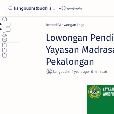
kangbudhi (budhi santoso)
Beranda
Lowongan kerja
Lowongan Pendi
Yayasan Madras
Pekalongan
4 years ago
0