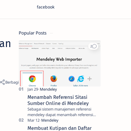
facebook
Popular Posts
kan
Menambah Referensi Sitasi
Sumber Online di Mendeley
Sebagai sistem manajemen referensi
mendeley dapat menambah referensi
metadata dari artikel yang kita cari
melalui pangkalan database jurnal onl…
Membuat Kutipan dan Daftar