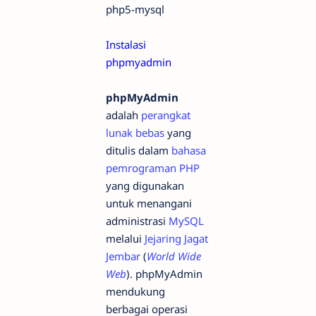
php5-mysql
Instalasi
phpmyadmin
phpMyAdmin
adalah
perangkat
lunak bebas
yang
ditulis dalam
bahasa
pemrograman
PHP
yang digunakan
untuk menangani
administrasi
MySQL
melalui
Jejaring Jagat
Jembar
(
World Wide
Web
). phpMyAdmin
mendukung
berbagai operasi