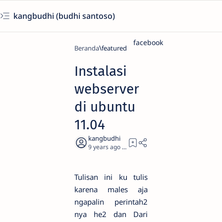
kangbudhi (budhi santoso)
facebook
Beranda
featured
Instalasi
webserver
di ubuntu
11.04
9 years ago
1
Tulisan ini ku tulis
karena males aja
ngapalin perintah2
nya he2 dan Dari