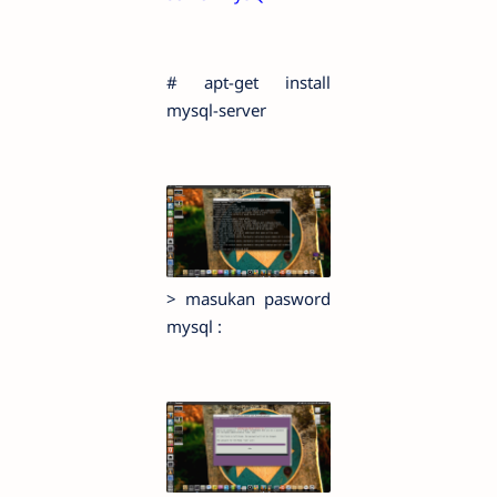
# apt-get install
mysql-server
> masukan pasword
mysql :