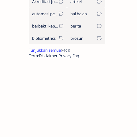
Akreditasi Jurnal
artikel
automasi perpustakaan
bal balan
berbakti kepada orang tua
berita
bibliometrics
brosur
Term
Disclaimer
Privacy
Faq