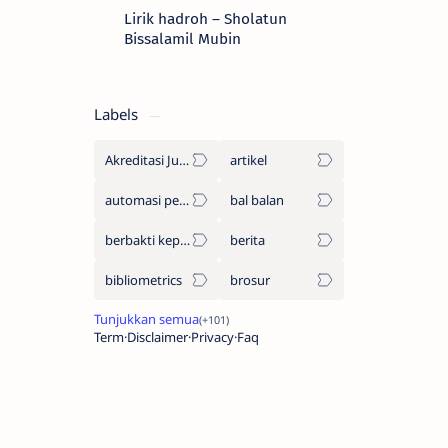
Lirik hadroh – Sholatun
Bissalamil Mubin
Labels
Akreditasi Jurnal
artikel
automasi perpustakaan
bal balan
berbakti kepada orang tua
berita
bibliometrics
brosur
Term
Disclaimer
Privacy
Faq