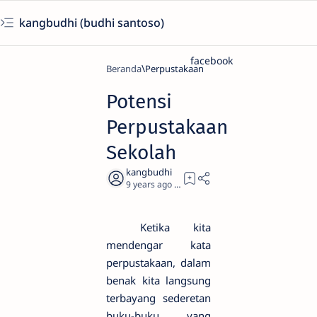
kangbudhi (budhi santoso)
facebook
Beranda
Perpustakaan
Potensi
Perpustakaan
Sekolah
9 years ago
3
Ketika kita
mendengar kata
perpustakaan, dalam
benak kita langsung
terbayang sederetan
buku-buku yang